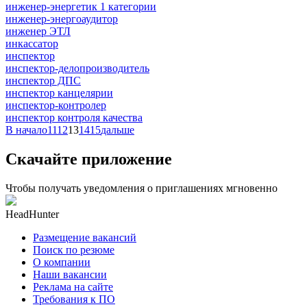
инженер-энергетик 1 категории
инженер-энергоаудитор
инженер ЭТЛ
инкассатор
инспектор
инспектор-делопроизводитель
инспектор ДПС
инспектор канцелярии
инспектор-контролер
инспектор контроля качества
В начало
11
12
13
14
15
дальше
Скачайте приложение
Чтобы получать уведомления о приглашениях мгновенно
HeadHunter
Размещение вакансий
Поиск по резюме
О компании
Наши вакансии
Реклама на сайте
Требования к ПО