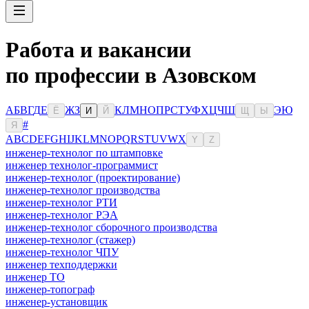
Работа и вакансии
по профессии в Азовском
А
Б
В
Г
Д
Е
Ж
З
К
Л
М
Н
О
П
Р
С
Т
У
Ф
Х
Ц
Ч
Ш
Э
Ю
Ё
И
Й
Щ
Ы
#
Я
A
B
C
D
E
F
G
H
I
J
K
L
M
N
O
P
Q
R
S
T
U
V
W
X
Y
Z
инженер-технолог по штамповке
инженер технолог-программист
инженер-технолог (проектирование)
инженер-технолог производства
инженер-технолог РТИ
инженер-технолог РЭА
инженер-технолог сборочного производства
инженер-технолог (стажер)
инженер-технолог ЧПУ
инженер техподдержки
инженер ТО
инженер-топограф
инженер-установщик