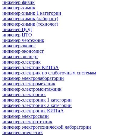
инженер-физик
инженер-химик
инженер-химик 1 категории
инженер-химик (лаборант)
инженер-химик (технолог)
инженер ЦОД
инженер ЦТО
инженер-чертежник
инженер-эколог
инженер-экономист
инженер-эксперт
инженер-электрик
инженер-электрик КИПиА
инженер-электрик по слаботочным системам
инженер электролаборатории
инженер-электромеханик
инженер-электромонтажник
инженер-электроник
инженер-электроник 1 категории
инженер-электроник 2 категории
инженер-электроник КИПиА
инженер электросвязи
инженер-электротехник
инженер электротехнической лаборатории
инженер-энергетик