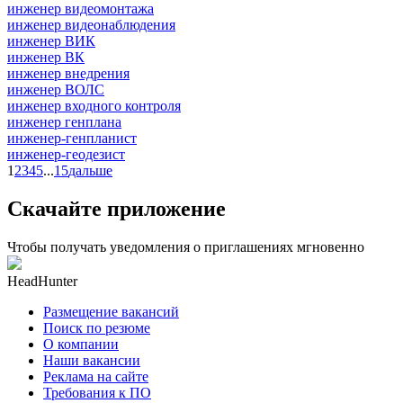
инженер видеомонтажа
инженер видеонаблюдения
инженер ВИК
инженер ВК
инженер внедрения
инженер ВОЛС
инженер входного контроля
инженер генплана
инженер-генпланист
инженер-геодезист
1
2
3
4
5
...
15
дальше
Скачайте приложение
Чтобы получать уведомления о приглашениях мгновенно
HeadHunter
Размещение вакансий
Поиск по резюме
О компании
Наши вакансии
Реклама на сайте
Требования к ПО