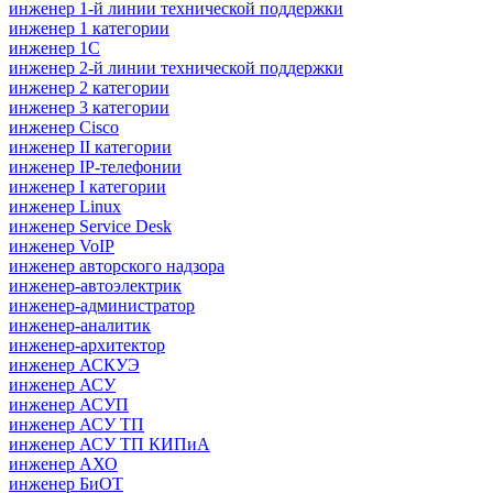
инженер 1-й линии технической поддержки
инженер 1 категории
инженер 1С
инженер 2-й линии технической поддержки
инженер 2 категории
инженер 3 категории
инженер Cisco
инженер II категории
инженер IP-телефонии
инженер I категории
инженер Linux
инженер Service Desk
инженер VoIP
инженер авторского надзора
инженер-автоэлектрик
инженер-администратор
инженер-аналитик
инженер-архитектор
инженер АСКУЭ
инженер АСУ
инженер АСУП
инженер АСУ ТП
инженер АСУ ТП КИПиА
инженер АХО
инженер БиОТ