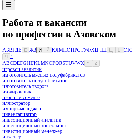
Работа и вакансии
по профессии в Азовском
А
Б
В
Г
Д
Е
Ж
З
К
Л
М
Н
О
П
Р
С
Т
У
Ф
Х
Ц
Ч
Ш
Э
Ю
Ё
И
Й
Щ
Ы
#
Я
A
B
C
D
E
F
G
H
I
J
K
L
M
N
O
P
Q
R
S
T
U
V
W
X
Y
Z
игровой аналитик
изготовитель мясных полуфабрикатов
изготовитель полуфабрикатов
изготовитель творога
изолировщик
икорный сомелье
иллюстратор
импорт-менеджер
инвентаризатор
инвестиционный аналитик
инвестиционный консультант
инвестиционный менеджер
инженер