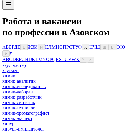
Работа и вакансии
по профессии в Азовском
А
Б
В
Г
Д
Е
Ж
З
И
К
Л
М
Н
О
П
Р
С
Т
У
Ф
Ц
Ч
Ш
Э
Ю
Ё
Й
Х
Щ
Ы
#
Я
A
B
C
D
E
F
G
H
I
J
K
L
M
N
O
P
Q
R
S
T
U
V
W
X
Y
Z
хаус-мастер
хаусмен
химик
химик-аналитик
химик-исследователь
химик-лаборант
химик-разработчик
химик-синтетик
химик-технолог
химик-хроматографист
химик-эксперт
хирург
хирург-имплантолог