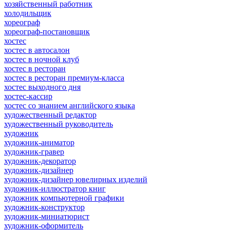
хозяйственный работник
холодильщик
хореограф
хореограф-постановщик
хостес
хостес в автосалон
хостес в ночной клуб
хостес в ресторан
хостес в ресторан премиум-класса
хостес выходного дня
хостес-кассир
хостес со знанием английского языка
художественный редактор
художественный руководитель
художник
художник-аниматор
художник-гравер
художник-декоратор
художник-дизайнер
художник-дизайнер ювелирных изделий
художник-иллюстратор книг
художник компьютерной графики
художник-конструктор
художник-миниатюрист
художник-оформитель