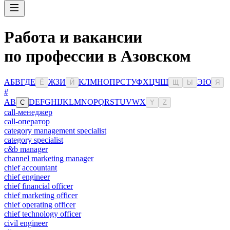
Работа и вакансии
по профессии в Азовском
А
Б
В
Г
Д
Е
Ж
З
И
К
Л
М
Н
О
П
Р
С
Т
У
Ф
Х
Ц
Ч
Ш
Э
Ю
Ё
Й
Щ
Ы
Я
#
A
B
D
E
F
G
H
I
J
K
L
M
N
O
P
Q
R
S
T
U
V
W
X
C
Y
Z
call-менеджер
call-оператор
category management specialist
category specialist
c&b manager
channel marketing manager
chief accountant
chief engineer
chief financial officer
chief marketing officer
chief operating officer
chief technology officer
civil engineer