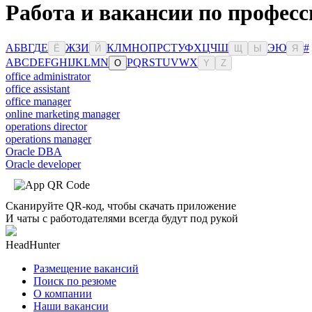
Работа и вакансии по професс
А
Б
В
Г
Д
Е
Ж
З
И
К
Л
М
Н
О
П
Р
С
Т
У
Ф
Х
Ц
Ч
Ш
Э
Ю
#
Ё
Й
Щ
Ы
Я
A
B
C
D
E
F
G
H
I
J
K
L
M
N
P
Q
R
S
T
U
V
W
X
O
Y
Z
office administrator
office assistant
office manager
online marketing manager
operations director
operations manager
Oracle DBA
Oracle developer
Сканируйте QR-код, чтобы скачать приложение
И чаты с работодателями всегда будут под рукой
HeadHunter
Размещение вакансий
Поиск по резюме
О компании
Наши вакансии