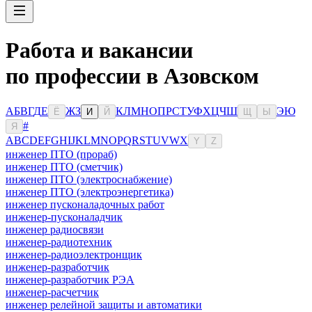
Работа и вакансии
по профессии в Азовском
А
Б
В
Г
Д
Е
Ж
З
К
Л
М
Н
О
П
Р
С
Т
У
Ф
Х
Ц
Ч
Ш
Э
Ю
Ё
И
Й
Щ
Ы
#
Я
A
B
C
D
E
F
G
H
I
J
K
L
M
N
O
P
Q
R
S
T
U
V
W
X
Y
Z
инженер ПТО (прораб)
инженер ПТО (сметчик)
инженер ПТО (электроснабжение)
инженер ПТО (электроэнергетика)
инженер пусконаладочных работ
инженер-пусконаладчик
инженер радиосвязи
инженер-радиотехник
инженер-радиоэлектронщик
инженер-разработчик
инженер-разработчик РЭА
инженер-расчетчик
инженер релейной защиты и автоматики