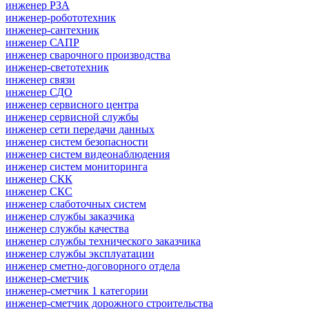
инженер РЗА
инженер-робототехник
инженер-сантехник
инженер САПР
инженер сварочного производства
инженер-светотехник
инженер связи
инженер СДО
инженер сервисного центра
инженер сервисной службы
инженер сети передачи данных
инженер систем безопасности
инженер систем видеонаблюдения
инженер систем мониторинга
инженер СКК
инженер СКС
инженер слаботочных систем
инженер службы заказчика
инженер службы качества
инженер службы технического заказчика
инженер службы эксплуатации
инженер сметно-договорного отдела
инженер-сметчик
инженер-сметчик 1 категории
инженер-сметчик дорожного строительства