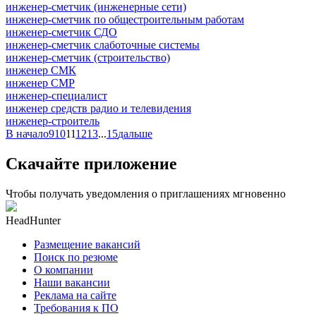
инженер-сметчик (инженерные сети)
инженер-сметчик по общестроительным работам
инженер-сметчик СДО
инженер-сметчик слаботочные системы
инженер-сметчик (строительство)
инженер СМК
инженер СМР
инженер-специалист
инженер средств радио и телевидения
инженер-строитель
В начало
9
10
11
12
13
...
15
дальше
Скачайте приложение
Чтобы получать уведомления о приглашениях мгновенно
HeadHunter
Размещение вакансий
Поиск по резюме
О компании
Наши вакансии
Реклама на сайте
Требования к ПО