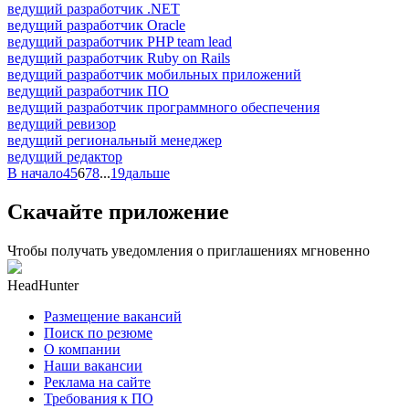
ведущий разработчик .NET
ведущий разработчик Oracle
ведущий разработчик PHP team lead
ведущий разработчик Ruby on Rails
ведущий разработчик мобильных приложений
ведущий разработчик ПО
ведущий разработчик программного обеспечения
ведущий ревизор
ведущий региональный менеджер
ведущий редактор
В начало
4
5
6
7
8
...
19
дальше
Скачайте приложение
Чтобы получать уведомления о приглашениях мгновенно
HeadHunter
Размещение вакансий
Поиск по резюме
О компании
Наши вакансии
Реклама на сайте
Требования к ПО