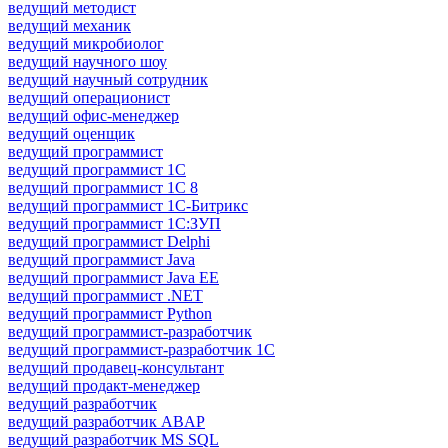
ведущий методист
ведущий механик
ведущий микробиолог
ведущий научного шоу
ведущий научный сотрудник
ведущий операционист
ведущий офис-менеджер
ведущий оценщик
ведущий программист
ведущий программист 1C
ведущий программист 1С 8
ведущий программист 1С-Битрикс
ведущий программист 1С:ЗУП
ведущий программист Delphi
ведущий программист Java
ведущий программист Java EE
ведущий программист .NET
ведущий программист Python
ведущий программист-разработчик
ведущий программист-разработчик 1С
ведущий продавец-консультант
ведущий продакт-менеджер
ведущий разработчик
ведущий разработчик ABAP
ведущий разработчик MS SQL