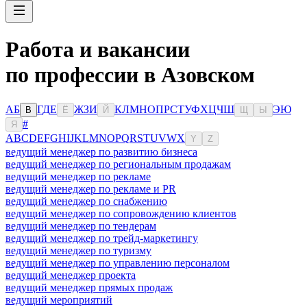
Работа и вакансии
по профессии в Азовском
А
Б
Г
Д
Е
Ж
З
И
К
Л
М
Н
О
П
Р
С
Т
У
Ф
Х
Ц
Ч
Ш
Э
Ю
В
Ё
Й
Щ
Ы
#
Я
A
B
C
D
E
F
G
H
I
J
K
L
M
N
O
P
Q
R
S
T
U
V
W
X
Y
Z
ведущий менеджер по развитию бизнеса
ведущий менеджер по региональным продажам
ведущий менеджер по рекламе
ведущий менеджер по рекламе и PR
ведущий менеджер по снабжению
ведущий менеджер по сопровождению клиентов
ведущий менеджер по тендерам
ведущий менеджер по трейд-маркетингу
ведущий менеджер по туризму
ведущий менеджер по управлению персоналом
ведущий менеджер проекта
ведущий менеджер прямых продаж
ведущий мероприятий