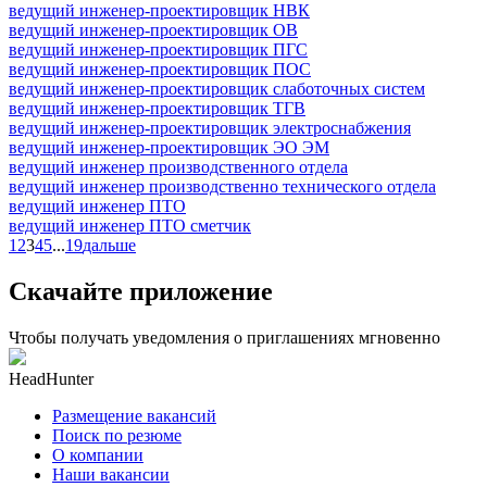
ведущий инженер-проектировщик НВК
ведущий инженер-проектировщик ОВ
ведущий инженер-проектировщик ПГС
ведущий инженер-проектировщик ПОС
ведущий инженер-проектировщик слаботочных систем
ведущий инженер-проектировщик ТГВ
ведущий инженер-проектировщик электроснабжения
ведущий инженер-проектировщик ЭО ЭМ
ведущий инженер производственного отдела
ведущий инженер производственно технического отдела
ведущий инженер ПТО
ведущий инженер ПТО сметчик
1
2
3
4
5
...
19
дальше
Скачайте приложение
Чтобы получать уведомления о приглашениях мгновенно
HeadHunter
Размещение вакансий
Поиск по резюме
О компании
Наши вакансии