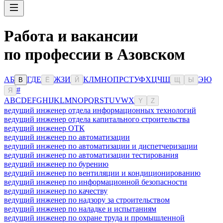
Работа и вакансии
по профессии в Азовском
А
Б
Г
Д
Е
Ж
З
И
К
Л
М
Н
О
П
Р
С
Т
У
Ф
Х
Ц
Ч
Ш
Э
Ю
В
Ё
Й
Щ
Ы
#
Я
A
B
C
D
E
F
G
H
I
J
K
L
M
N
O
P
Q
R
S
T
U
V
W
X
Y
Z
ведущий инженер отдела информационных технологий
ведущий инженер отдела капитального строительства
ведущий инженер ОТК
ведущий инженер по автоматизации
ведущий инженер по автоматизации и диспетчеризации
ведущий инженер по автоматизации тестирования
ведущий инженер по бурению
ведущий инженер по вентиляции и кондиционированию
ведущий инженер по информационной безопасности
ведущий инженер по качеству
ведущий инженер по надзору за строительством
ведущий инженер по наладке и испытаниям
ведущий инженер по охране труда и промышленной