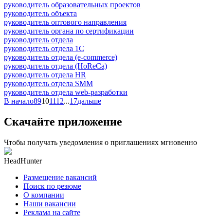
руководитель образовательных проектов
руководитель объекта
руководитель оптового направления
руководитель органа по сертификации
руководитель отдела
руководитель отдела 1С
руководитель отдела (e-commerce)
руководитель отдела (HoReCa)
руководитель отдела HR
руководитель отдела SMM
руководитель отдела web-разработки
В начало
8
9
10
11
12
...
17
дальше
Скачайте приложение
Чтобы получать уведомления о приглашениях мгновенно
HeadHunter
Размещение вакансий
Поиск по резюме
О компании
Наши вакансии
Реклама на сайте