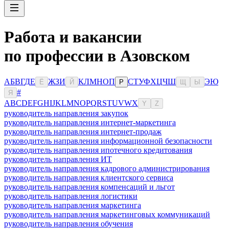
Работа и вакансии
по профессии в Азовском
А
Б
В
Г
Д
Е
Ж
З
И
К
Л
М
Н
О
П
С
Т
У
Ф
Х
Ц
Ч
Ш
Э
Ю
Ё
Й
Р
Щ
Ы
#
Я
A
B
C
D
E
F
G
H
I
J
K
L
M
N
O
P
Q
R
S
T
U
V
W
X
Y
Z
руководитель направления закупок
руководитель направления интернет-маркетинга
руководитель направления интернет-продаж
руководитель направления информационной безопасности
руководитель направления ипотечного кредитования
руководитель направления ИТ
руководитель направления кадрового администрирования
руководитель направления клиентского сервиса
руководитель направления компенсаций и льгот
руководитель направления логистики
руководитель направления маркетинга
руководитель направления маркетинговых коммуникаций
руководитель направления обучения