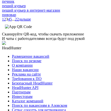
печник
пеший курьер
пеший курьер в интернет-магазин
пивовар
1
2
3
4
5
...
22
дальше
Сканируйте QR-код, чтобы скачать приложение
И чаты с работодателями всегда будут под рукой
HeadHunter
Размещение вакансий
Поиск по резюме
О компании
Наши вакансии
Реклама на сайте
Требования к ПО
Безопасный HeadHunter
HeadHunter API
Партнерам
Инвесторам
Каталог компаний
Поиск по вакансиям в Азовском
Сетка: соцсеть для нетворкинга