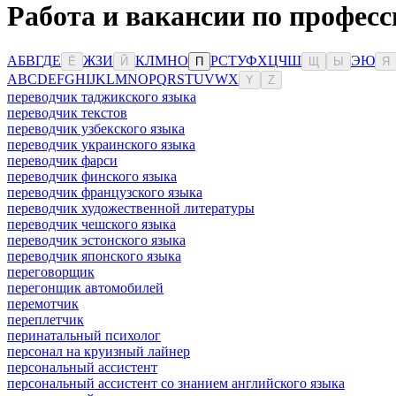
Работа и вакансии по професс
А
Б
В
Г
Д
Е
Ж
З
И
К
Л
М
Н
О
Р
С
Т
У
Ф
Х
Ц
Ч
Ш
Э
Ю
Ё
Й
П
Щ
Ы
Я
A
B
C
D
E
F
G
H
I
J
K
L
M
N
O
P
Q
R
S
T
U
V
W
X
Y
Z
переводчик таджикского языка
переводчик текстов
переводчик узбекского языка
переводчик украинского языка
переводчик фарси
переводчик финского языка
переводчик французского языка
переводчик художественной литературы
переводчик чешского языка
переводчик эстонского языка
переводчик японского языка
переговорщик
перегонщик автомобилей
перемотчик
переплетчик
перинатальный психолог
персонал на круизный лайнер
персональный ассистент
персональный ассистент со знанием английского языка