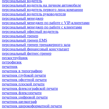
персональный водитель
персональный водитель на личном автомобиле
персональный водитель первого лица компании
персональный водитель руководителя
персональный менеджер
персональный менеджер по работе с VIP-клиентами
персональный менеджер по работе с клиентами
персональный офисный водитель
персональный тренер
персональный тренер EMS
персональный тренер тренажерного зала
персональный финансовый консультант
персональный фитнес-тренер
пескоструйщик
петрофизик
печатник
печатник в типографию
печатник глубокой печати
печатник офсетной печати
печатник плоской печати
печатник флексографской печати
печатник флексопечати
печатник цифровой печати
печатник-шелкограф
печатник широкоформатной печати