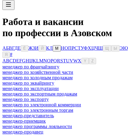
Работа и вакансии
по профессии в Азовском
А
Б
В
Г
Д
Е
Ж
З
И
К
Л
Н
О
П
Р
С
Т
У
Ф
Х
Ц
Ч
Ш
Э
Ю
Ё
Й
М
Щ
Ы
#
Я
A
B
C
D
E
F
G
H
I
J
K
L
M
N
O
P
Q
R
S
T
U
V
W
X
Y
Z
менеджер по франчайзингу
менеджер по хозяйственной части
менеджер по холодным продажам
менеджер по эквайрингу
менеджер по эксплуатации
менеджер по экспортным продажам
менеджер по экспорту
менеджер по электронной коммерции
менеджер по электронным торгам
менеджер-представитель
менеджер-приемщик
менеджер программы лояльности
менеджер-продавец