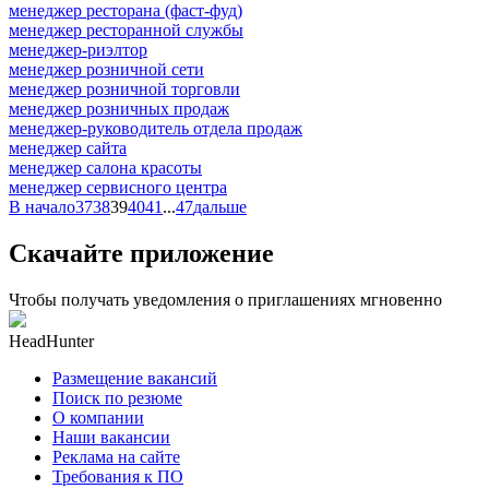
менеджер ресторана (фаст-фуд)
менеджер ресторанной службы
менеджер-риэлтор
менеджер розничной сети
менеджер розничной торговли
менеджер розничных продаж
менеджер-руководитель отдела продаж
менеджер сайта
менеджер салона красоты
менеджер сервисного центра
В начало
37
38
39
40
41
...
47
дальше
Скачайте приложение
Чтобы получать уведомления о приглашениях мгновенно
HeadHunter
Размещение вакансий
Поиск по резюме
О компании
Наши вакансии
Реклама на сайте
Требования к ПО