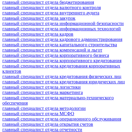
главный специалист отдела бюджетирования
главный специалист отдела валютного контроля
главный специалист отдела внутреннего аудита
главный специалист отдела закупок
главный специалист отдела информационной безопасности
главный специалист отдела информационных технологий
главный специалист отдела кадров
главный специалист отдела кадрового администрирования
главный специалист отдела капитального строительства
главный специалист отдела компенсаций и льгот
главный специалист отдела корпоративного бизнеса
главный специалист отдела корпоративного кредитования
главный специалист отдела кредитования корпоративных
клиентов
главный специалист отдела кредитования физических лиц
главный специалист отдела кредитования юридических лиц
главный специалист отдела логистики
главный специалист отдела маркетинга
главный специалист отдела материально-технического
обеспечения
главный специалист отдела методологии
главный специалист отдела МСФО
главный специалист отдела операционного обслуживания
главный специалист отдела открытия счетов
главный специалист отдела отчетности