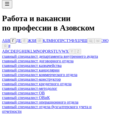
Работа и вакансии
по профессии в Азовском
А
Б
В
Д
Е
Ж
З
И
К
Л
М
Н
О
П
Р
С
Т
У
Ф
Х
Ц
Ч
Ш
Э
Ю
Г
Ё
Й
Щ
Ы
#
Я
A
B
C
D
E
F
G
H
I
J
K
L
M
N
O
P
Q
R
S
T
U
V
W
X
Y
Z
главный специалист департамента внутреннего аудита
главный специалист договорного отдела
главный специалист казначейства
главный специалист канцелярии
главный специалист коммерческого отдела
главный специалист-конструктор
главный специалист кредитного отдела
главный специалист-методолог
главный специалист ОВ
главный специалист ОВиК
главный специалист операционного отдела
главный специалист отдела бухгалтерского учета и
отчетности