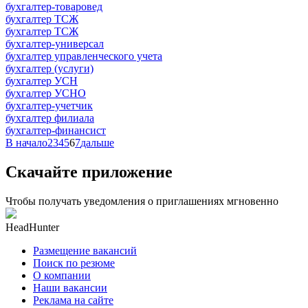
бухгалтер-товаровед
бухгалтер ТСЖ
бухгалтер ТСЖ
бухгалтер-универсал
бухгалтер управленческого учета
бухгалтер (услуги)
бухгалтер УСН
бухгалтер УСНО
бухгалтер-учетчик
бухгалтер филиала
бухгалтер-финансист
В начало
2
3
4
5
6
7
дальше
Скачайте приложение
Чтобы получать уведомления о приглашениях мгновенно
HeadHunter
Размещение вакансий
Поиск по резюме
О компании
Наши вакансии
Реклама на сайте