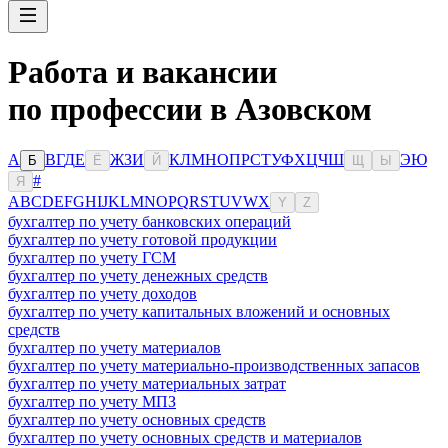
Работа и вакансии
по профессии в Азовском
А
В
Г
Д
Е
Ж
З
И
К
Л
М
Н
О
П
Р
С
Т
У
Ф
Х
Ц
Ч
Ш
Э
Ю
Б
Ё
Й
Щ
Ы
#
Я
A
B
C
D
E
F
G
H
I
J
K
L
M
N
O
P
Q
R
S
T
U
V
W
X
Y
Z
бухгалтер по учету банковских операций
бухгалтер по учету готовой продукции
бухгалтер по учету ГСМ
бухгалтер по учету денежных средств
бухгалтер по учету доходов
бухгалтер по учету капитальных вложений и основных
средств
бухгалтер по учету материалов
бухгалтер по учету материально-производственных запасов
бухгалтер по учету материальных затрат
бухгалтер по учету МПЗ
бухгалтер по учету основных средств
бухгалтер по учету основных средств и материалов