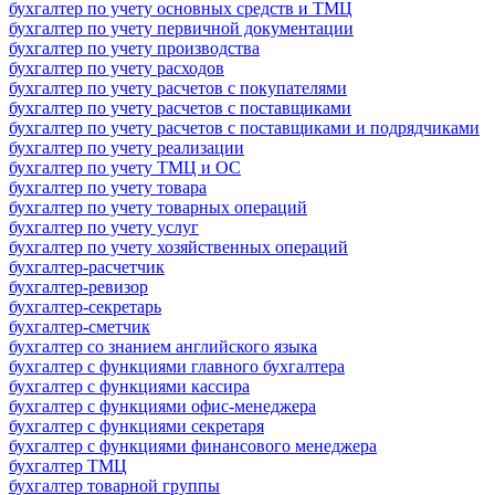
бухгалтер по учету основных средств и ТМЦ
бухгалтер по учету первичной документации
бухгалтер по учету производства
бухгалтер по учету расходов
бухгалтер по учету расчетов с покупателями
бухгалтер по учету расчетов с поставщиками
бухгалтер по учету расчетов с поставщиками и подрядчиками
бухгалтер по учету реализации
бухгалтер по учету ТМЦ и ОС
бухгалтер по учету товара
бухгалтер по учету товарных операций
бухгалтер по учету услуг
бухгалтер по учету хозяйственных операций
бухгалтер-расчетчик
бухгалтер-ревизор
бухгалтер-секретарь
бухгалтер-сметчик
бухгалтер со знанием английского языка
бухгалтер с функциями главного бухгалтера
бухгалтер с функциями кассира
бухгалтер с функциями офис-менеджера
бухгалтер с функциями секретаря
бухгалтер с функциями финансового менеджера
бухгалтер ТМЦ
бухгалтер товарной группы