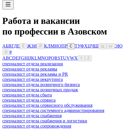
Работа и вакансии
по профессии в Азовском
А
Б
В
Г
Д
Е
Ж
З
И
К
Л
М
Н
О
П
Р
Т
У
Ф
Х
Ц
Ч
Ш
Э
Ю
Ё
Й
С
Щ
Ы
#
Я
A
B
C
D
E
F
G
H
I
J
K
L
M
N
O
P
Q
R
S
T
U
V
W
X
Y
Z
специалист отдела реализации
специалист отдела рекламы
специалист отдела рекламы и PR
специалист отдела рекрутинга
специалист отдела розничного бизнеса
специалист отдела розничных продаж
специалист отдела сбыта
специалист отдела сервиса
специалист отдела сервисного обслуживания
специалист отдела системного администрирования
специалист отдела снабжения
специалист отдела снабжения и логистики
специалист отдела сопровождения