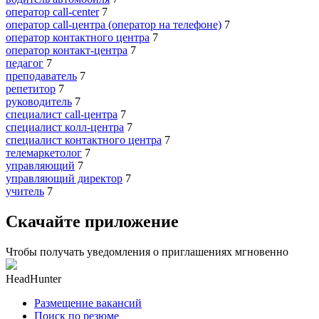
оператор call-center
7
оператор call-центра (оператор на телефоне)
7
оператор контактного центра
7
оператор контакт-центра
7
педагог
7
преподаватель
7
репетитор
7
руководитель
7
специалист call-центра
7
специалист колл-центра
7
специалист контактного центра
7
телемаркетолог
7
управляющий
7
управляющий директор
7
учитель
7
Скачайте приложение
Чтобы получать уведомления о приглашениях мгновенно
HeadHunter
Размещение вакансий
Поиск по резюме