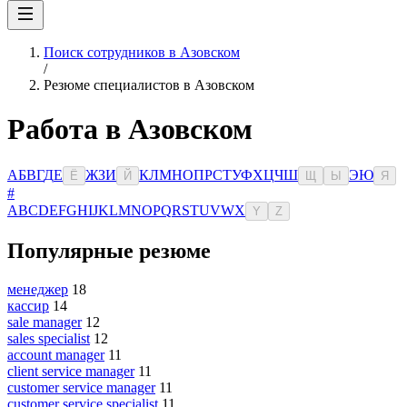
Поиск сотрудников в Азовском
/
Резюме специалистов в Азовском
Работа в Азовском
А
Б
В
Г
Д
Е
Ж
З
И
К
Л
М
Н
О
П
Р
С
Т
У
Ф
Х
Ц
Ч
Ш
Э
Ю
Ё
Й
Щ
Ы
Я
#
A
B
C
D
E
F
G
H
I
J
K
L
M
N
O
P
Q
R
S
T
U
V
W
X
Y
Z
Популярные резюме
менеджер
18
кассир
14
sale manager
12
sales specialist
12
account manager
11
client service manager
11
customer service manager
11
customer service specialist
11