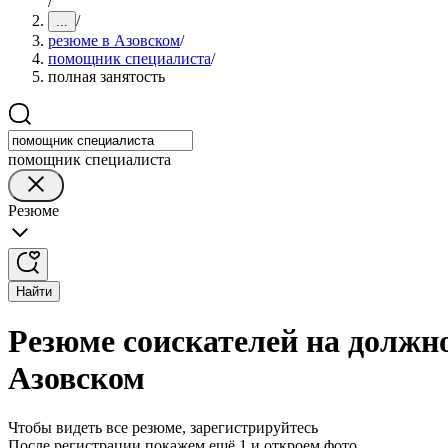
/
/
...
резюме в Азовском
/
помощник специалиста
/
полная занятость
помощник специалиста
Резюме
Найти
Резюме соискателей на должн
Азовском
Чтобы видеть все резюме, зарегистрируйтесь
После регистрации покажем ещё 1 и откроем фото