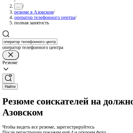
/
/
...
резюме в Азовском
/
оператор телефонного центра
/
полная занятость
оператор телефонного центра
Резюме
Найти
Резюме соискателей на должно
Азовском
Чтобы видеть все резюме, зарегистрируйтесь
После регистрации покажем ещё 4 и откроем фото