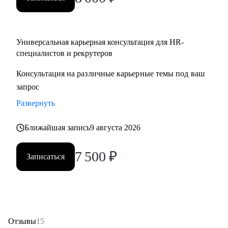
Partner;
• HR менеджерам, которые чувствуют «потолок» и хотят
выйти на новый уровень роли.
Универсальная карьерная консультация для HR-
специалистов и рекрутеров
Консультация на различные карьерные темы под ваш
запрос
Развернуть
Ближайшая запись
9 августа 2026
7 500
₽
Записаться
Отзывы
15