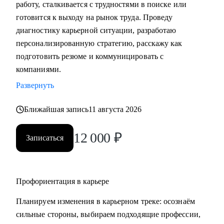
работу, сталкивается с трудностями в поиске или
• Подготовка к собеседованию (скрининг с HR, финальное
готовится к выходу на рынок труда. Проведу
с руководителем, опционально - подготовиться к
диагностику карьерной ситуации, разработаю
техническому собеседованию).
персонализированную стратегию, расскажу как
• Зарплатные переговоры (повышение или переговоры на
подготовить резюме и коммуницировать с
собеседовании).
компаниями.
• Прокачка ценности сотрудника на текущем месте (как
Развернуть
сделать так, чтобы руководитель заметил и наконец начал
выделять среди команды, повышать и тд.)
Ближайшая запись
11 августа 2026
Кому могу помочь:
12 000
₽
Записаться
• Студентам бакалавриата/магистратуры/аспирантуры
технических направлений;
• Учащимся на онлайн-курсах для переквалификации (IT,
Digital, Образование);
Профориентация в карьере
• Junior/Middle/Senior-специалистам;
Планируем изменения в карьерном треке: осознаём
• Middle и C-level менеджерам.
сильные стороны, выбираем подходящие профессии,