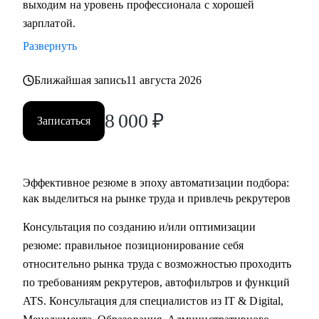
выходим на уровень профессионала с хорошей
• Основные направления:
зарплатой.
- IT (разработка, тестирование, администрирование,
Развернуть
информационная безопасность),
- DataScience и аналитика, Машинное обучение и
Ближайшая запись
11 августа 2026
Компьютерное зрение,
- Digital (маркетологи, дизайнеры, исследователи,
8 000
₽
Записаться
редакторы, smm)
- Education Tech (Педагогические дизайнеры, методологи)
- Managment (Project, Product, Operations, Middle & C-level)
Эффективное резюме в эпоху автоматизации подбора:
Про мой опыт:
как выделиться на рынке труда и привлечь рекрутеров
• Преодолела свой личный стеклянный потолок и стала
Консультация по созданию и/или оптимизации
Операционным директором после годового перерыва от
резюме: правильное позиционирование себя
full-time занятости.
относительно рынка труда с возможностью проходить
• Трижды проходила переквалификацию, имею высшее
по требованиям рекрутеров, автофильтров и функций
медицинское образование, опыт в сфере информационной
ATS. Консультация для специалистов из IT & Digital,
безопасности (Wallarm), Edtech (Geekbrains, Яндекс