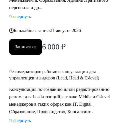
Менеджмента, Образования, Административного
Практикум, QA Guru) и высшего образования (Сколтех).
персонала и др...
• Регулярно прохожу обучение на коротких курсах, чтобы
Развернуть
глубже разбираться в профессиях, по которым
консультирую.
Ближайшая запись
11 августа 2026
Как я работаю:
6 000
₽
Записаться
• разрабатываю индивидуальную стратегию под каждого
клиента,
• помогаю выделиться на рынке труда и укрепить личный
бренд,
Резюме, которое работает: консультации для
• рассказываю про эффективный нетворкинг и
управленцев и лидеров (Lead, Head & C-level)
нетривиальные лайфхаки по поиску работы,
Консультация по созданию и/или редактированию
• приношу инсайты из рынка труда и новости внутри
резюме для Lead-позиций, а также Middle и C-level
крупных компаний.
менеджеров в таких сферах как IT, Digital,
Образование, Производство, Консалтинг .
Развернуть