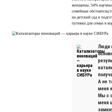
женщины. 54% научных
семейные обстоятельст
на детский сад и подг
путевки для семьи в к
Люди 
основ
резул
катали
получ
А не т
меня 
Мы с 
меня 
замкн