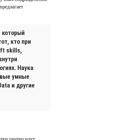
предлагает
, который
от, кто при
 skills,
внутри
огиях. Наука
овые умные
ata и другие
отки охотно идут