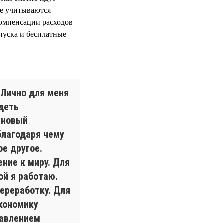
е учитываются
компенсации расходов
пуска и бесплатные
 Лично для меня
деть
 новый
благодаря чему
ое другое.
ение к миру. Для
ой я работаю.
ереработку. Для
экономику
бавлением