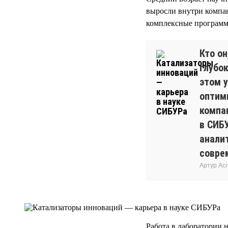
выросли внутри компан
комплексные программы
Кто о
глубок
этом у
оптим
компа
в СИБ
анали
совре
Артур Ас
Работа в лаборатории н