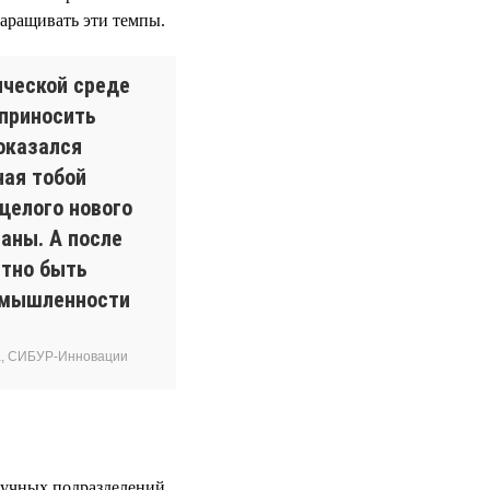
наращивать эти темпы.
ической среде
 приносить
оказался
ная тобой
целого нового
аны. А после
ятно быть
омышленности
за, СИБУР-Инновации
аучных подразделений