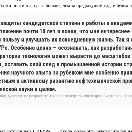
ботки почти в 2,5 раза больше, чем за предыдущий год, и будем 
 защиты кандидатской степени и работы в академ
тяжении почти 10 лет я понял, что мне интереснее
 пользу и улучшать их повседневную жизнь. Так я 
УРе. Особенно ценно — осознавать, как разработан
оратории технология может вырасти до масштабов 
а, оставить свой след в промышленной истории стр
ения научного опыта за рубежом мне особенно при
стным к активному развитию нефтехимической пр
ийской науки в целом.
пов, директор по разработкам в области нефтехимии и органического синте
ных сотрудников СИБУРа — 34 года, более 60% руководителей н