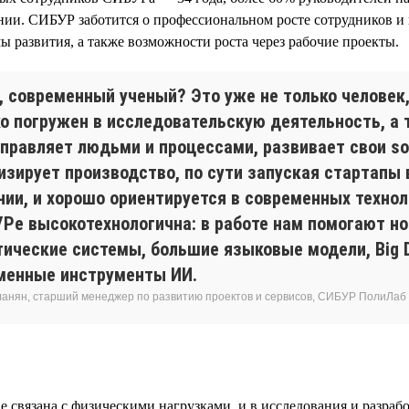
ии. СИБУР заботится о профессиональном росте сотрудников и 
 развития, а также возможности роста через рабочие проекты.
н, современный ученый? Это уже не только человек
о погружен в исследовательскую деятельность, а т
правляет людьми и процессами, развивает свои soft
изирует производство, по сути запуская стартапы 
нии, и хорошо ориентируется в современных технол
УРе высокотехнологична: в работе нам помогают н
тические системы, большие языковые модели, Big D
менные инструменты ИИ.
ланян, старший менеджер по развитию проектов и сервисов, СИБУР ПолиЛаб
е связана с физическими нагрузками, и в исследования и разраб