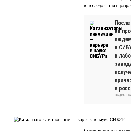
в исследования и разра
После
на про
людям
в СИБ
в лаб
завод
получ
прича
и росс
Вадим По
Средний возраст науч