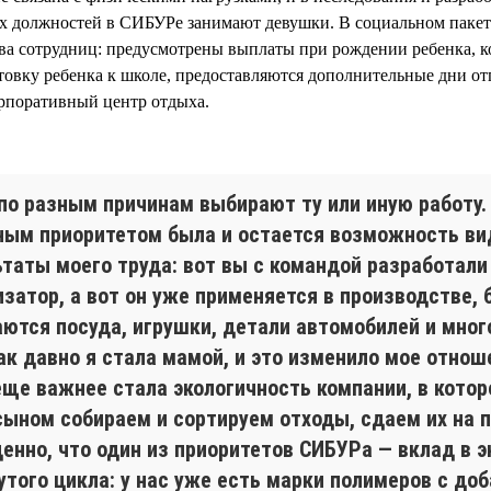
 должностей в СИБУРе занимают девушки. В социальном пакет
ва сотрудниц: предусмотрены выплаты при рождении ребенка, 
отовку ребенка к школе, предоставляются дополнительные дни от
орпоративный центр отдыха.
по разным причинам выбирают ту или иную работу.
ным приоритетом была и остается возможность ви
ьтаты моего труда: вот вы с командой разработали
затор, а вот он уже применяется в производстве, 
аются посуда, игрушки, детали автомобилей и мног
ак давно я стала мамой, и это изменило мое отнош
еще важнее стала экологичность компании, в котор
сыном собираем и сортируем отходы, сдаем их на п
ценно, что один из приоритетов СИБУРа — вклад в 
утого цикла: у нас уже есть марки полимеров с до