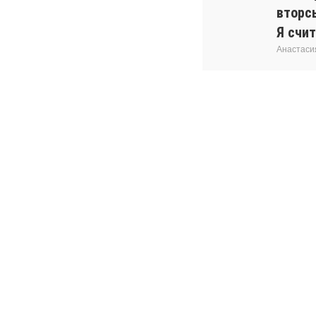
вторс
Я счит
Анастаси