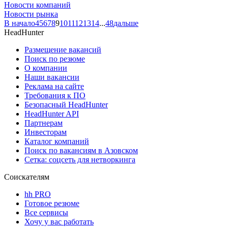
Новости компаний
Новости рынка
В начало
4
5
6
7
8
9
10
11
12
13
14
...
48
дальше
HeadHunter
Размещение вакансий
Поиск по резюме
О компании
Наши вакансии
Реклама на сайте
Требования к ПО
Безопасный HeadHunter
HeadHunter API
Партнерам
Инвесторам
Каталог компаний
Поиск по вакансиям в Азовском
Сетка: соцсеть для нетворкинга
Соискателям
hh PRO
Готовое резюме
Все сервисы
Хочу у вас работать