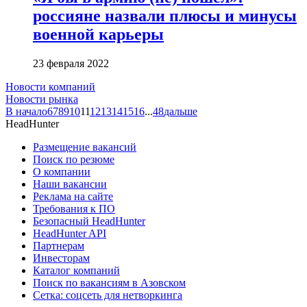
россияне назвали плюсы и минусы
военной карьеры
23 февраля 2022
Новости компаний
Новости рынка
В начало
6
7
8
9
10
11
12
13
14
15
16
...
48
дальше
HeadHunter
Размещение вакансий
Поиск по резюме
О компании
Наши вакансии
Реклама на сайте
Требования к ПО
Безопасный HeadHunter
HeadHunter API
Партнерам
Инвесторам
Каталог компаний
Поиск по вакансиям в Азовском
Сетка: соцсеть для нетворкинга