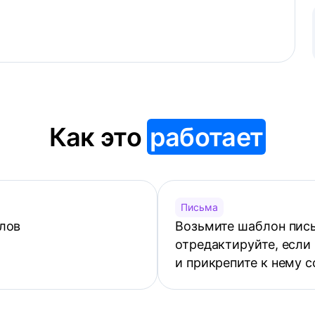
Как это
работает
Письма
лов
Возьмите шаблон пись
отредактируйте, если
и прикрепите к нему 